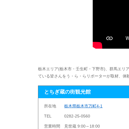
栃木エリア(栃木市・壬生町・下野市)、群馬エリア
ている皆さんをう・ら・らリポーターが取材、体験リポート
とちぎ蔵の街観光館
所在地
栃木県栃木市万町4-1
TEL
0282-25-0560
営業時間
見世蔵 9:00～18:00