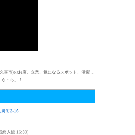
・久喜市)のお店、企業、気になるスポット、活躍し
う・ら・ら」！
舟町2-16
(最終入館 16:30)