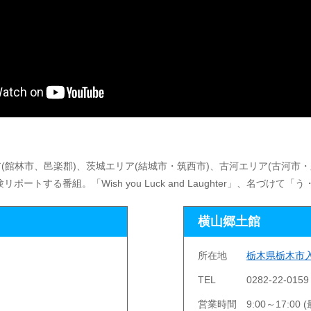
(館林市、邑楽郡)、茨城エリア(結城市・筑西市)、古河エリア(古河市
する番組。「Wish you Luck and Laughter」、名づけて「
横山郷土館
所在地
栃木県栃木市入
TEL
0282-22-0159
営業時間
9:00～17:00 