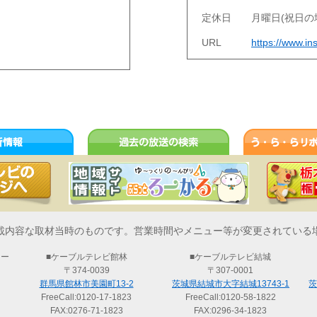
定休日
月曜日(祝日の
URL
https://www.i
最新情報
過去の放送の検索
載内容な取材当時のものです。営業時間やメニュー等が変更されている
ター
■ケーブルテレビ館林
■ケーブルテレビ結城
〒374-0039
〒307-0001
群馬県館林市美園町13-2
茨城県結城市大字結城13743-1
茨
FreeCall:
0120-17-1823
FreeCall:
0120-58-1822
FAX:0276-71-1823
FAX:0296-34-1823