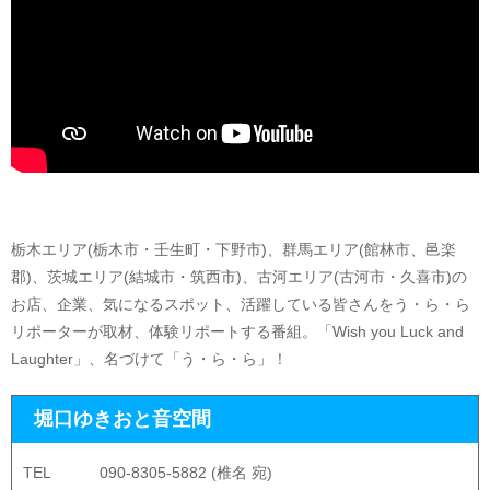
栃木エリア(栃木市・壬生町・下野市)、群馬エリア(館林市、邑楽
郡)、茨城エリア(結城市・筑西市)、古河エリア(古河市・久喜市)の
お店、企業、気になるスポット、活躍している皆さんをう・ら・ら
リポーターが取材、体験リポートする番組。「Wish you Luck and
Laughter」、名づけて「う・ら・ら」！
堀口ゆきおと音空間
TEL
090-8305-5882 (椎名 宛)