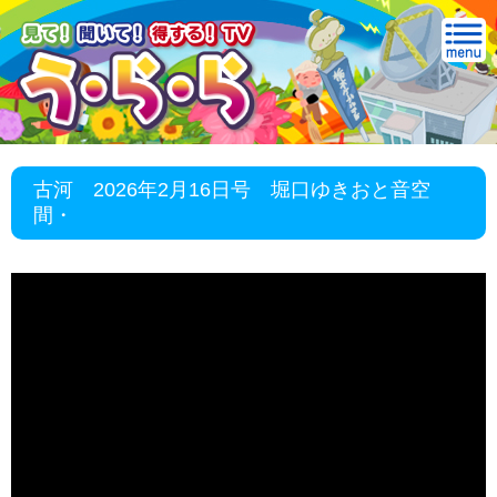
古河 2026年2月16日号 堀口ゆきおと音空
間・