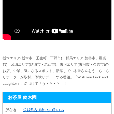
栃木エリア(栃木市・壬生町・下野市)、群馬エリア(館林市、邑楽
郡)、茨城エリア(結城市・筑西市)、古河エリア(古河市・久喜市)の
お店、企業、気になるスポット、活躍している皆さんをう・ら・ら
リポーターが取材、体験リポートする番組。「Wish you Luck and
Laughter」、名づけて「う・ら・ら」！
お茶屋 鈴木園
所在地
茨城県古河市中央町1-1-6