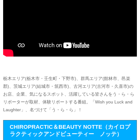
栃木エリア(栃木市・壬生町・下野市)、群馬エリア(館林市、邑楽
郡)、茨城エリア(結城市・筑西市)、古河エリア(古河市・久喜市)の
お店、企業、気になるスポット、活躍している皆さんをう・ら・ら
リポーターが取材、体験リポートする番組。「Wish you Luck and
Laughter」、名づけて「う・ら・ら」！
CHIROPRACTIC＆BEAUTY NOTTE（カイロプ
ラクティックアンドビューティー ノッテ）