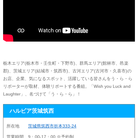
栃木エリア(栃木市・壬生町・下野市)、群馬エリア(館林市、邑楽
郡)、茨城エリア(結城市・筑西市)、古河エリア(古河市・久喜市)の
お店、企業、気になるスポット、活躍している皆さんをう・ら・ら
リポーターが取材、体験リポートする番組。「Wish you Luck and
Laughter」、名づけて「う・ら・ら」！
ハルビア茨城筑西
所在地
茨城県筑西市折本333-24
営業時間
9：00-17：00 ※予約制